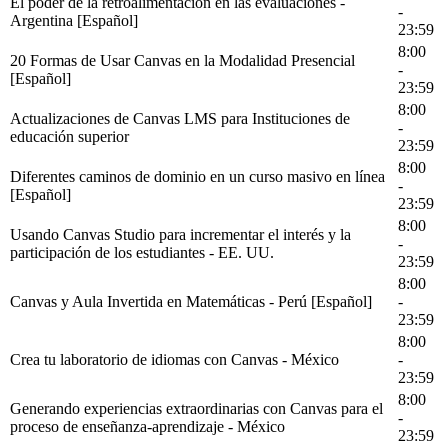
El poder de la retroalimentación en las evaluaciones -
-
Argentina [Español]
23:59
8:00
20 Formas de Usar Canvas en la Modalidad Presencial
-
[Español]
23:59
8:00
Actualizaciones de Canvas LMS para Instituciones de
-
educación superior
23:59
8:00
Diferentes caminos de dominio en un curso masivo en línea
-
[Español]
23:59
8:00
Usando Canvas Studio para incrementar el interés y la
-
participación de los estudiantes - EE. UU.
23:59
8:00
Canvas y Aula Invertida en Matemáticas - Perú [Español]
-
23:59
8:00
Crea tu laboratorio de idiomas con Canvas - México
-
23:59
8:00
Generando experiencias extraordinarias con Canvas para el
-
proceso de enseñanza-aprendizaje - México
23:59