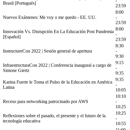
-
Brasil [Portugués]
23:59
8:00
Nuevos Exámenes: Me voy o me quedo - EE. UU.
-
23:59
8:00
Innovación Vs. Disrupción En La Educación Post Pandemia
-
[Español]
23:59
8:30
InstructureCon 2022 | Sesión general de apertura
-
9:30
9:15
InfraestructuraCon 2022 | Conferencia inaugural a cargo de
-
Simone Giertz
9:35
9:35
Karina Fuerte le Toma el Pulso de la Educación en América
-
Latina
10:05
10:10
Receso para networking patrocinado por AWS
-
10:25
10:25
Reflexiones sobre el pasado, el presente y el futuro de la
-
tecnología educativa
10:55
11:00