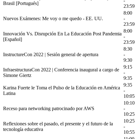
-
Brasil [Portugués]
23:59
8:00
Nuevos Exámenes: Me voy o me quedo - EE. UU.
-
23:59
8:00
Innovación Vs. Disrupción En La Educación Post Pandemia
-
[Español]
23:59
8:30
InstructureCon 2022 | Sesión general de apertura
-
9:30
9:15
InfraestructuraCon 2022 | Conferencia inaugural a cargo de
-
Simone Giertz
9:35
9:35
Karina Fuerte le Toma el Pulso de la Educación en América
-
Latina
10:05
10:10
Receso para networking patrocinado por AWS
-
10:25
10:25
Reflexiones sobre el pasado, el presente y el futuro de la
-
tecnología educativa
10:55
11:00