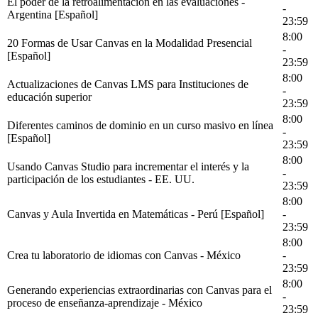
El poder de la retroalimentación en las evaluaciones -
-
Argentina [Español]
23:59
8:00
20 Formas de Usar Canvas en la Modalidad Presencial
-
[Español]
23:59
8:00
Actualizaciones de Canvas LMS para Instituciones de
-
educación superior
23:59
8:00
Diferentes caminos de dominio en un curso masivo en línea
-
[Español]
23:59
8:00
Usando Canvas Studio para incrementar el interés y la
-
participación de los estudiantes - EE. UU.
23:59
8:00
Canvas y Aula Invertida en Matemáticas - Perú [Español]
-
23:59
8:00
Crea tu laboratorio de idiomas con Canvas - México
-
23:59
8:00
Generando experiencias extraordinarias con Canvas para el
-
proceso de enseñanza-aprendizaje - México
23:59