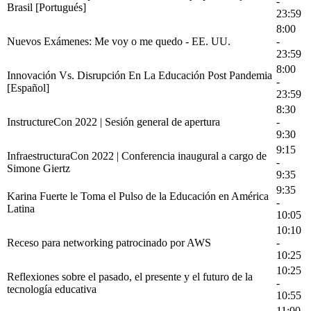
-
Brasil [Portugués]
23:59
8:00
Nuevos Exámenes: Me voy o me quedo - EE. UU.
-
23:59
8:00
Innovación Vs. Disrupción En La Educación Post Pandemia
-
[Español]
23:59
8:30
InstructureCon 2022 | Sesión general de apertura
-
9:30
9:15
InfraestructuraCon 2022 | Conferencia inaugural a cargo de
-
Simone Giertz
9:35
9:35
Karina Fuerte le Toma el Pulso de la Educación en América
-
Latina
10:05
10:10
Receso para networking patrocinado por AWS
-
10:25
10:25
Reflexiones sobre el pasado, el presente y el futuro de la
-
tecnología educativa
10:55
11:00