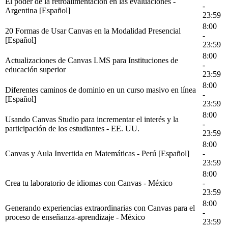
El poder de la retroalimentación en las evaluaciones -
-
Argentina [Español]
23:59
8:00
20 Formas de Usar Canvas en la Modalidad Presencial
-
[Español]
23:59
8:00
Actualizaciones de Canvas LMS para Instituciones de
-
educación superior
23:59
8:00
Diferentes caminos de dominio en un curso masivo en línea
-
[Español]
23:59
8:00
Usando Canvas Studio para incrementar el interés y la
-
participación de los estudiantes - EE. UU.
23:59
8:00
Canvas y Aula Invertida en Matemáticas - Perú [Español]
-
23:59
8:00
Crea tu laboratorio de idiomas con Canvas - México
-
23:59
8:00
Generando experiencias extraordinarias con Canvas para el
-
proceso de enseñanza-aprendizaje - México
23:59