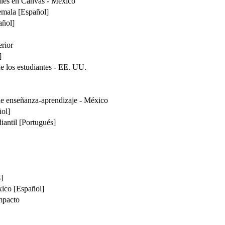
tales en Canvas - México
emala [Español]
añol]
rior
]
de los estudiantes - EE. UU.
de enseñanza-aprendizaje - México
ñol]
diantil [Portugués]
]
ico [Español]
impacto