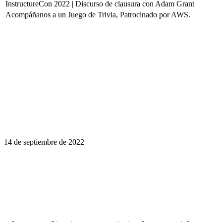
InstructureCon 2022 | Discurso de clausura con Adam Grant
Acompáñanos a un Juego de Trivia, Patrocinado por AWS.
14 de septiembre de 2022
El aprendizaje es un viaje de por vida.
Haga que InstructureCon sea parte de la
suya.