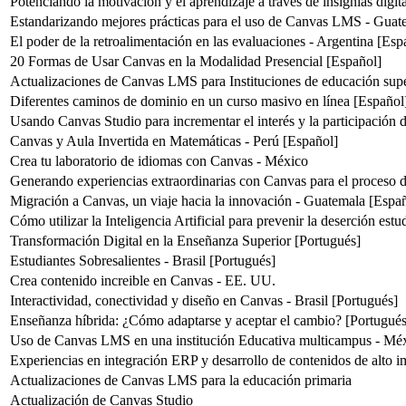
Potenciando la motivación y el aprendizaje a través de insignias digi
Estandarizando mejores prácticas para el uso de Canvas LMS - Guat
El poder de la retroalimentación en las evaluaciones - Argentina [Esp
20 Formas de Usar Canvas en la Modalidad Presencial [Español]
Actualizaciones de Canvas LMS para Instituciones de educación supe
Diferentes caminos de dominio en un curso masivo en línea [Español
Usando Canvas Studio para incrementar el interés y la participación 
Canvas y Aula Invertida en Matemáticas - Perú [Español]
Crea tu laboratorio de idiomas con Canvas - México
Generando experiencias extraordinarias con Canvas para el proceso 
Migración a Canvas, un viaje hacia la innovación - Guatemala [Espa
Cómo utilizar la Inteligencia Artificial para prevenir la deserción estu
Transformación Digital en la Enseñanza Superior [Portugués]
Estudiantes Sobresalientes - Brasil [Portugués]
Crea contenido increible en Canvas - EE. UU.
Interactividad, conectividad y diseño en Canvas - Brasil [Portugués]
Enseñanza híbrida: ¿Cómo adaptarse y aceptar el cambio? [Portugués
Uso de Canvas LMS en una institución Educativa multicampus - Méx
Experiencias en integración ERP y desarrollo de contenidos de alto 
Actualizaciones de Canvas LMS para la educación primaria
Actualización de Canvas Studio