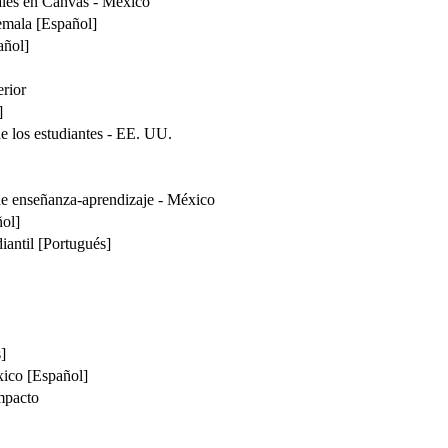
tales en Canvas - México
emala [Español]
añol]
rior
]
de los estudiantes - EE. UU.
de enseñanza-aprendizaje - México
ñol]
diantil [Portugués]
]
ico [Español]
impacto