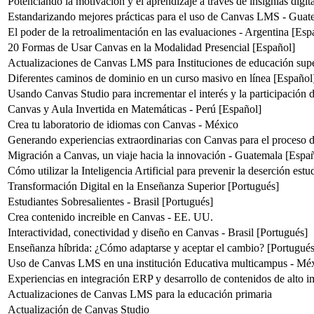
Potenciando la motivación y el aprendizaje a través de insignias digi
Estandarizando mejores prácticas para el uso de Canvas LMS - Guat
El poder de la retroalimentación en las evaluaciones - Argentina [Esp
20 Formas de Usar Canvas en la Modalidad Presencial [Español]
Actualizaciones de Canvas LMS para Instituciones de educación supe
Diferentes caminos de dominio en un curso masivo en línea [Español
Usando Canvas Studio para incrementar el interés y la participación 
Canvas y Aula Invertida en Matemáticas - Perú [Español]
Crea tu laboratorio de idiomas con Canvas - México
Generando experiencias extraordinarias con Canvas para el proceso 
Migración a Canvas, un viaje hacia la innovación - Guatemala [Espa
Cómo utilizar la Inteligencia Artificial para prevenir la deserción estu
Transformación Digital en la Enseñanza Superior [Portugués]
Estudiantes Sobresalientes - Brasil [Portugués]
Crea contenido increible en Canvas - EE. UU.
Interactividad, conectividad y diseño en Canvas - Brasil [Portugués]
Enseñanza híbrida: ¿Cómo adaptarse y aceptar el cambio? [Portugués
Uso de Canvas LMS en una institución Educativa multicampus - Méx
Experiencias en integración ERP y desarrollo de contenidos de alto 
Actualizaciones de Canvas LMS para la educación primaria
Actualización de Canvas Studio