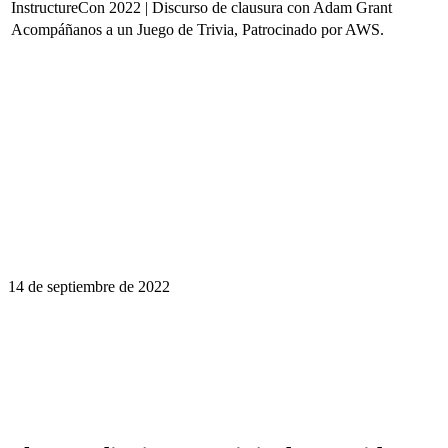
InstructureCon 2022 | Discurso de clausura con Adam Grant
Acompáñanos a un Juego de Trivia, Patrocinado por AWS.
14 de septiembre de 2022
El aprendizaje es un viaje de por vida.
Haga que InstructureCon sea parte de la
suya.