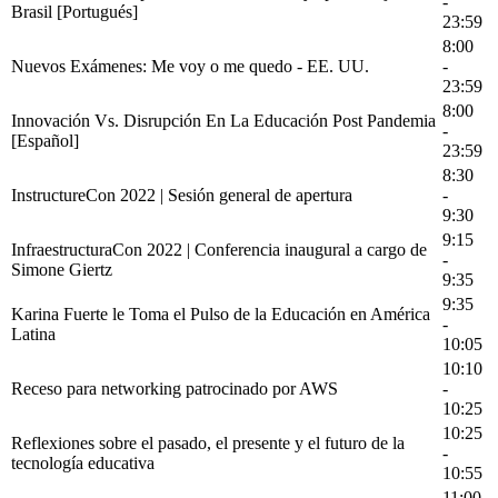
-
Brasil [Portugués]
23:59
8:00
Nuevos Exámenes: Me voy o me quedo - EE. UU.
-
23:59
8:00
Innovación Vs. Disrupción En La Educación Post Pandemia
-
[Español]
23:59
8:30
InstructureCon 2022 | Sesión general de apertura
-
9:30
9:15
InfraestructuraCon 2022 | Conferencia inaugural a cargo de
-
Simone Giertz
9:35
9:35
Karina Fuerte le Toma el Pulso de la Educación en América
-
Latina
10:05
10:10
Receso para networking patrocinado por AWS
-
10:25
10:25
Reflexiones sobre el pasado, el presente y el futuro de la
-
tecnología educativa
10:55
11:00