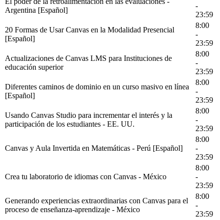
El poder de la retroalimentación en las evaluaciones -
-
Argentina [Español]
23:59
8:00
20 Formas de Usar Canvas en la Modalidad Presencial
-
[Español]
23:59
8:00
Actualizaciones de Canvas LMS para Instituciones de
-
educación superior
23:59
8:00
Diferentes caminos de dominio en un curso masivo en línea
-
[Español]
23:59
8:00
Usando Canvas Studio para incrementar el interés y la
-
participación de los estudiantes - EE. UU.
23:59
8:00
Canvas y Aula Invertida en Matemáticas - Perú [Español]
-
23:59
8:00
Crea tu laboratorio de idiomas con Canvas - México
-
23:59
8:00
Generando experiencias extraordinarias con Canvas para el
-
proceso de enseñanza-aprendizaje - México
23:59