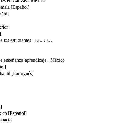
tales en Canvas - México
emala [Español]
añol]
rior
]
de los estudiantes - EE. UU.
de enseñanza-aprendizaje - México
ñol]
diantil [Portugués]
]
ico [Español]
impacto