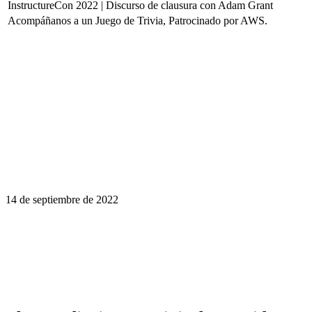
InstructureCon 2022 | Discurso de clausura con Adam Grant
Acompáñanos a un Juego de Trivia, Patrocinado por AWS.
14 de septiembre de 2022
El aprendizaje es un viaje de por vida.
Haga que InstructureCon sea parte de la
suya.