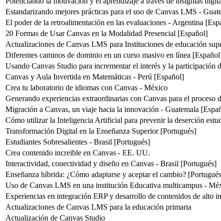
Potenciando la motivación y el aprendizaje a través de insignias digi
Estandarizando mejores prácticas para el uso de Canvas LMS - Guat
El poder de la retroalimentación en las evaluaciones - Argentina [Esp
20 Formas de Usar Canvas en la Modalidad Presencial [Español]
Actualizaciones de Canvas LMS para Instituciones de educación supe
Diferentes caminos de dominio en un curso masivo en línea [Español
Usando Canvas Studio para incrementar el interés y la participación 
Canvas y Aula Invertida en Matemáticas - Perú [Español]
Crea tu laboratorio de idiomas con Canvas - México
Generando experiencias extraordinarias con Canvas para el proceso 
Migración a Canvas, un viaje hacia la innovación - Guatemala [Espa
Cómo utilizar la Inteligencia Artificial para prevenir la deserción estu
Transformación Digital en la Enseñanza Superior [Portugués]
Estudiantes Sobresalientes - Brasil [Portugués]
Crea contenido increible en Canvas - EE. UU.
Interactividad, conectividad y diseño en Canvas - Brasil [Portugués]
Enseñanza híbrida: ¿Cómo adaptarse y aceptar el cambio? [Portugués
Uso de Canvas LMS en una institución Educativa multicampus - Méx
Experiencias en integración ERP y desarrollo de contenidos de alto 
Actualizaciones de Canvas LMS para la educación primaria
Actualización de Canvas Studio