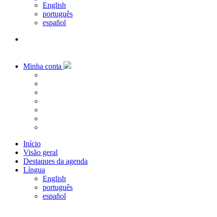
English
português
español
Minha conta
Início
Visão geral
Destaques da agenda
Língua
English
português
español