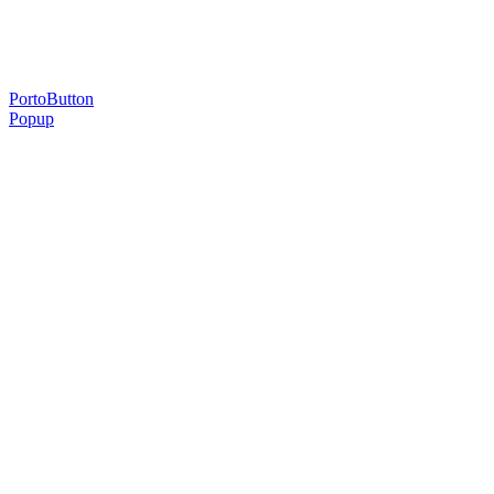
sua.
PortoButton
Popup