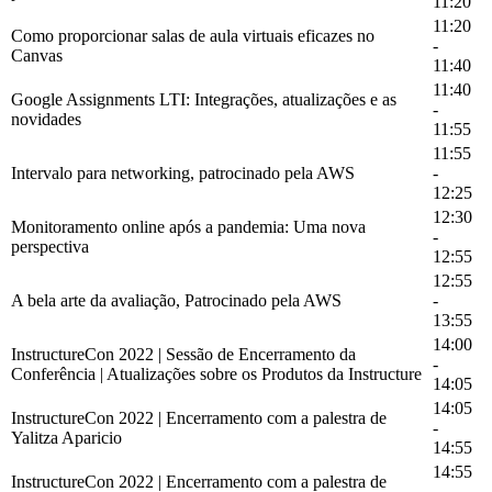
11:20
11:20
Como proporcionar salas de aula virtuais eficazes no
-
Canvas
11:40
11:40
Google Assignments LTI: Integrações, atualizações e as
-
novidades
11:55
11:55
Intervalo para networking, patrocinado pela AWS
-
12:25
12:30
Monitoramento online após a pandemia: Uma nova
-
perspectiva
12:55
12:55
A bela arte da avaliação, Patrocinado pela AWS
-
13:55
14:00
InstructureCon 2022 | Sessão de Encerramento da
-
Conferência | Atualizações sobre os Produtos da Instructure
14:05
14:05
InstructureCon 2022 | Encerramento com a palestra de
-
Yalitza Aparicio
14:55
14:55
InstructureCon 2022 | Encerramento com a palestra de
-