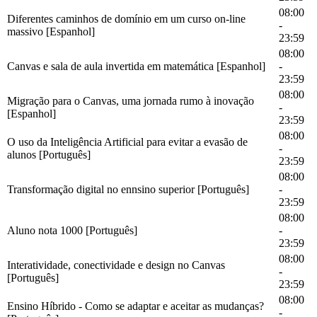
08:00
Diferentes caminhos de domínio em um curso on-line
-
massivo [Espanhol]
23:59
08:00
Canvas e sala de aula invertida em matemática [Espanhol]
-
23:59
08:00
Migração para o Canvas, uma jornada rumo à inovação
-
[Espanhol]
23:59
08:00
O uso da Inteligência Artificial para evitar a evasão de
-
alunos [Português]
23:59
08:00
Transformação digital no ennsino superior [Português]
-
23:59
08:00
Aluno nota 1000 [Português]
-
23:59
08:00
Interatividade, conectividade e design no Canvas
-
[Português]
23:59
08:00
Ensino Híbrido - Como se adaptar e aceitar as mudanças?
-