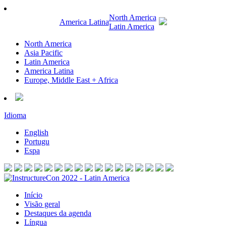
North America
America Latina
Latin America
North America
Asia Pacific
Latin America
America Latina
Europe, Middle East + Africa
Idioma
English
Portugu
Espa
Início
Visão geral
Destaques da agenda
Língua