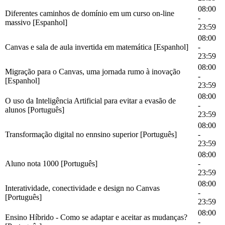
08:00
Diferentes caminhos de domínio em um curso on-line
-
massivo [Espanhol]
23:59
08:00
Canvas e sala de aula invertida em matemática [Espanhol]
-
23:59
08:00
Migração para o Canvas, uma jornada rumo à inovação
-
[Espanhol]
23:59
08:00
O uso da Inteligência Artificial para evitar a evasão de
-
alunos [Português]
23:59
08:00
Transformação digital no ennsino superior [Português]
-
23:59
08:00
Aluno nota 1000 [Português]
-
23:59
08:00
Interatividade, conectividade e design no Canvas
-
[Português]
23:59
08:00
Ensino Híbrido - Como se adaptar e aceitar as mudanças?
-