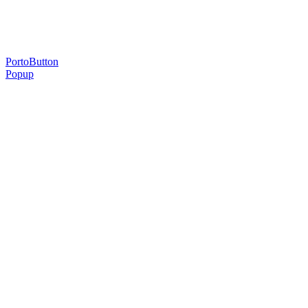
sua.
PortoButton
Popup