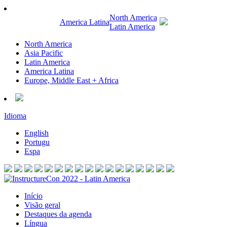
North America
America Latina
Latin America
North America
Asia Pacific
Latin America
America Latina
Europe, Middle East + Africa
Idioma
English
Portugu
Espa
Início
Visão geral
Destaques da agenda
Língua