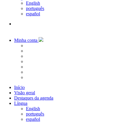
English
português
español
Minha conta
Início
Visão geral
Destaques da agenda
Língua
English
português
español