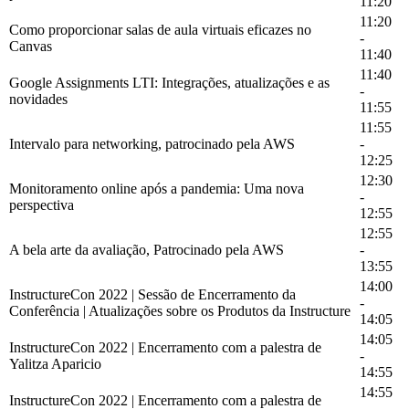
11:20
11:20
Como proporcionar salas de aula virtuais eficazes no
-
Canvas
11:40
11:40
Google Assignments LTI: Integrações, atualizações e as
-
novidades
11:55
11:55
Intervalo para networking, patrocinado pela AWS
-
12:25
12:30
Monitoramento online após a pandemia: Uma nova
-
perspectiva
12:55
12:55
A bela arte da avaliação, Patrocinado pela AWS
-
13:55
14:00
InstructureCon 2022 | Sessão de Encerramento da
-
Conferência | Atualizações sobre os Produtos da Instructure
14:05
14:05
InstructureCon 2022 | Encerramento com a palestra de
-
Yalitza Aparicio
14:55
14:55
InstructureCon 2022 | Encerramento com a palestra de
-