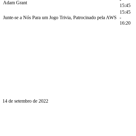
Adam Grant
15:45
15:45
Junte-se a Nós Para um Jogo Trivia, Patrocinado pela AWS
-
16:20
14 de setembro de 2022
Aprender é uma jornada ao longo da
vida. Faça da InstructureCon parte da