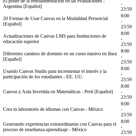
El poder de la retroalimentación en las evaluaciones -
-
Argentina [Español]
23:59
8:00
20 Formas de Usar Canvas en la Modalidad Presencial
-
[Español]
23:59
8:00
Actualizaciones de Canvas LMS para Instituciones de
-
educación superior
23:59
8:00
Diferentes caminos de dominio en un curso masivo en línea
-
[Español]
23:59
8:00
Usando Canvas Studio para incrementar el interés y la
-
participación de los estudiantes - EE. UU.
23:59
8:00
Canvas y Aula Invertida en Matemáticas - Perú [Español]
-
23:59
8:00
Crea tu laboratorio de idiomas con Canvas - México
-
23:59
8:00
Generando experiencias extraordinarias con Canvas para el
-
proceso de enseñanza-aprendizaje - México
23:59