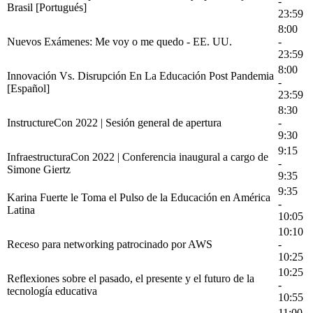
-
Brasil [Portugués]
23:59
8:00
Nuevos Exámenes: Me voy o me quedo - EE. UU.
-
23:59
8:00
Innovación Vs. Disrupción En La Educación Post Pandemia
-
[Español]
23:59
8:30
InstructureCon 2022 | Sesión general de apertura
-
9:30
9:15
InfraestructuraCon 2022 | Conferencia inaugural a cargo de
-
Simone Giertz
9:35
9:35
Karina Fuerte le Toma el Pulso de la Educación en América
-
Latina
10:05
10:10
Receso para networking patrocinado por AWS
-
10:25
10:25
Reflexiones sobre el pasado, el presente y el futuro de la
-
tecnología educativa
10:55
11:00