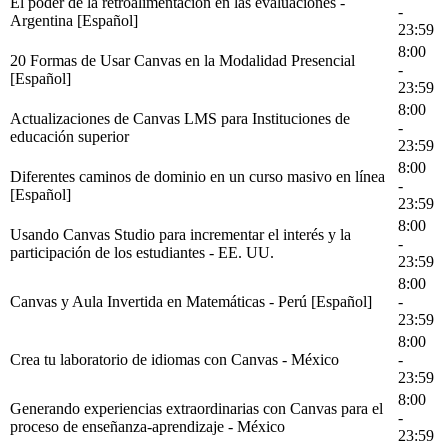
El poder de la retroalimentación en las evaluaciones -
-
Argentina [Español]
23:59
8:00
20 Formas de Usar Canvas en la Modalidad Presencial
-
[Español]
23:59
8:00
Actualizaciones de Canvas LMS para Instituciones de
-
educación superior
23:59
8:00
Diferentes caminos de dominio en un curso masivo en línea
-
[Español]
23:59
8:00
Usando Canvas Studio para incrementar el interés y la
-
participación de los estudiantes - EE. UU.
23:59
8:00
Canvas y Aula Invertida en Matemáticas - Perú [Español]
-
23:59
8:00
Crea tu laboratorio de idiomas con Canvas - México
-
23:59
8:00
Generando experiencias extraordinarias con Canvas para el
-
proceso de enseñanza-aprendizaje - México
23:59