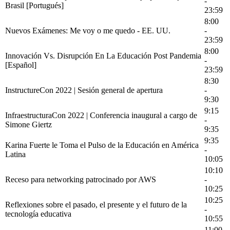
-
Brasil [Portugués]
23:59
8:00
Nuevos Exámenes: Me voy o me quedo - EE. UU.
-
23:59
8:00
Innovación Vs. Disrupción En La Educación Post Pandemia
-
[Español]
23:59
8:30
InstructureCon 2022 | Sesión general de apertura
-
9:30
9:15
InfraestructuraCon 2022 | Conferencia inaugural a cargo de
-
Simone Giertz
9:35
9:35
Karina Fuerte le Toma el Pulso de la Educación en América
-
Latina
10:05
10:10
Receso para networking patrocinado por AWS
-
10:25
10:25
Reflexiones sobre el pasado, el presente y el futuro de la
-
tecnología educativa
10:55
11:00