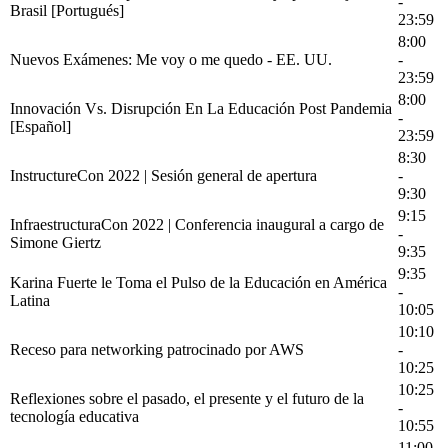
-
Brasil [Portugués]
23:59
8:00
Nuevos Exámenes: Me voy o me quedo - EE. UU.
-
23:59
8:00
Innovación Vs. Disrupción En La Educación Post Pandemia
-
[Español]
23:59
8:30
InstructureCon 2022 | Sesión general de apertura
-
9:30
9:15
InfraestructuraCon 2022 | Conferencia inaugural a cargo de
-
Simone Giertz
9:35
9:35
Karina Fuerte le Toma el Pulso de la Educación en América
-
Latina
10:05
10:10
Receso para networking patrocinado por AWS
-
10:25
10:25
Reflexiones sobre el pasado, el presente y el futuro de la
-
tecnología educativa
10:55
11:00