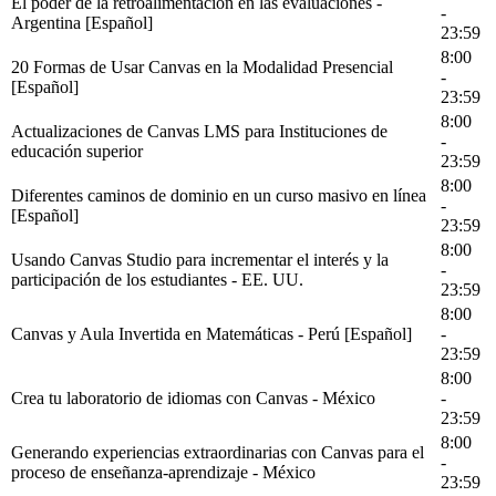
El poder de la retroalimentación en las evaluaciones -
-
Argentina [Español]
23:59
8:00
20 Formas de Usar Canvas en la Modalidad Presencial
-
[Español]
23:59
8:00
Actualizaciones de Canvas LMS para Instituciones de
-
educación superior
23:59
8:00
Diferentes caminos de dominio en un curso masivo en línea
-
[Español]
23:59
8:00
Usando Canvas Studio para incrementar el interés y la
-
participación de los estudiantes - EE. UU.
23:59
8:00
Canvas y Aula Invertida en Matemáticas - Perú [Español]
-
23:59
8:00
Crea tu laboratorio de idiomas con Canvas - México
-
23:59
8:00
Generando experiencias extraordinarias con Canvas para el
-
proceso de enseñanza-aprendizaje - México
23:59