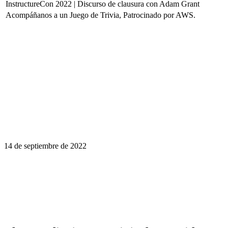
InstructureCon 2022 | Discurso de clausura con Adam Grant
Acompáñanos a un Juego de Trivia, Patrocinado por AWS.
14 de septiembre de 2022
El aprendizaje es un viaje de por vida.
Haga que InstructureCon sea parte de la
suya.