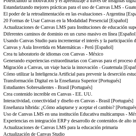
Potenciando la motivación y el aprendizaje a través de insignias digi
Estandarizando mejores prácticas para el uso de Canvas LMS - Guat
El poder de la retroalimentación en las evaluaciones - Argentina [Esp
20 Formas de Usar Canvas en la Modalidad Presencial [Español]
Actualizaciones de Canvas LMS para Instituciones de educación supe
Diferentes caminos de dominio en un curso masivo en línea [Español
Usando Canvas Studio para incrementar el interés y la participación 
Canvas y Aula Invertida en Matemáticas - Perú [Español]
Crea tu laboratorio de idiomas con Canvas - México
Generando experiencias extraordinarias con Canvas para el proceso 
Migración a Canvas, un viaje hacia la innovación - Guatemala [Espa
Cómo utilizar la Inteligencia Artificial para prevenir la deserción estu
Transformación Digital en la Enseñanza Superior [Portugués]
Estudiantes Sobresalientes - Brasil [Portugués]
Crea contenido increible en Canvas - EE. UU.
Interactividad, conectividad y diseño en Canvas - Brasil [Portugués]
Enseñanza híbrida: ¿Cómo adaptarse y aceptar el cambio? [Portugués
Uso de Canvas LMS en una institución Educativa multicampus - Méx
Experiencias en integración ERP y desarrollo de contenidos de alto 
Actualizaciones de Canvas LMS para la educación primaria
Actualización de Canvas Studio