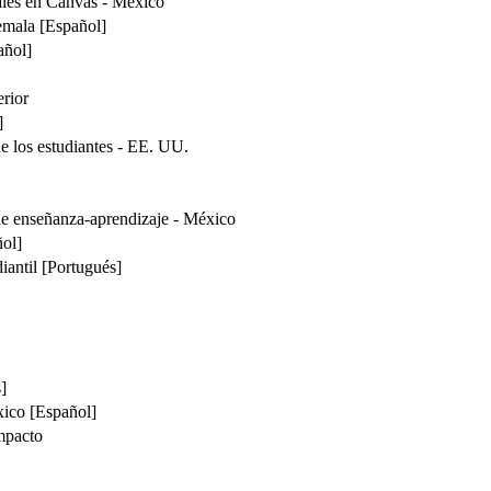
tales en Canvas - México
emala [Español]
añol]
rior
]
de los estudiantes - EE. UU.
de enseñanza-aprendizaje - México
ñol]
diantil [Portugués]
]
ico [Español]
impacto