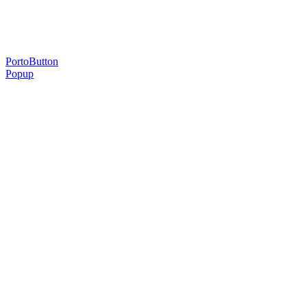
sua.
PortoButton
Popup