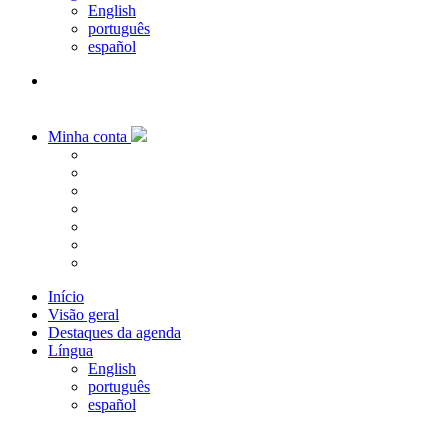
English
português
español
Minha conta
Início
Visão geral
Destaques da agenda
Língua
English
português
español