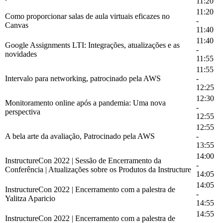
11:20
11:20
Como proporcionar salas de aula virtuais eficazes no
-
Canvas
11:40
11:40
Google Assignments LTI: Integrações, atualizações e as
-
novidades
11:55
11:55
Intervalo para networking, patrocinado pela AWS
-
12:25
12:30
Monitoramento online após a pandemia: Uma nova
-
perspectiva
12:55
12:55
A bela arte da avaliação, Patrocinado pela AWS
-
13:55
14:00
InstructureCon 2022 | Sessão de Encerramento da
-
Conferência | Atualizações sobre os Produtos da Instructure
14:05
14:05
InstructureCon 2022 | Encerramento com a palestra de
-
Yalitza Aparicio
14:55
14:55
InstructureCon 2022 | Encerramento com a palestra de
-