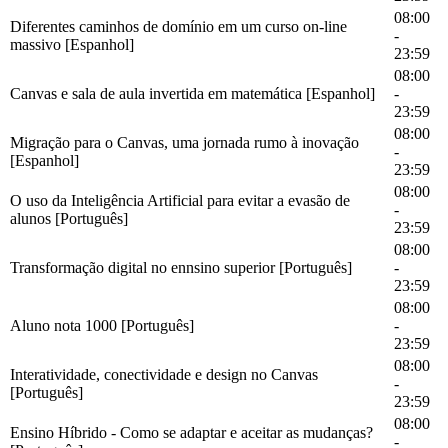
08:00
Diferentes caminhos de domínio em um curso on-line
-
massivo [Espanhol]
23:59
08:00
Canvas e sala de aula invertida em matemática [Espanhol]
-
23:59
08:00
Migração para o Canvas, uma jornada rumo à inovação
-
[Espanhol]
23:59
08:00
O uso da Inteligência Artificial para evitar a evasão de
-
alunos [Português]
23:59
08:00
Transformação digital no ennsino superior [Português]
-
23:59
08:00
Aluno nota 1000 [Português]
-
23:59
08:00
Interatividade, conectividade e design no Canvas
-
[Português]
23:59
08:00
Ensino Híbrido - Como se adaptar e aceitar as mudanças?
-