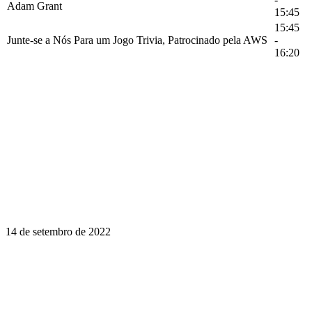
Adam Grant
15:45
15:45
Junte-se a Nós Para um Jogo Trivia, Patrocinado pela AWS
-
16:20
14 de setembro de 2022
Aprender é uma jornada ao longo da
vida. Faça da InstructureCon parte da