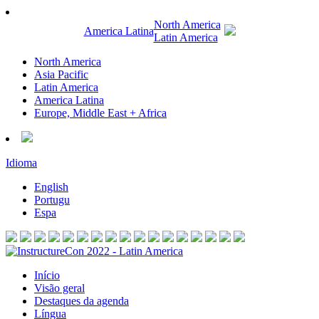
North America
America Latina
Latin America
North America
Asia Pacific
Latin America
America Latina
Europe, Middle East + Africa
Idioma
English
Portugu
Espa
Início
Visão geral
Destaques da agenda
Língua