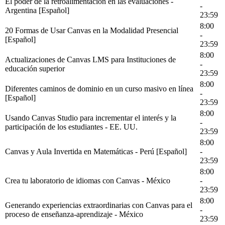
El poder de la retroalimentación en las evaluaciones -
-
Argentina [Español]
23:59
8:00
20 Formas de Usar Canvas en la Modalidad Presencial
-
[Español]
23:59
8:00
Actualizaciones de Canvas LMS para Instituciones de
-
educación superior
23:59
8:00
Diferentes caminos de dominio en un curso masivo en línea
-
[Español]
23:59
8:00
Usando Canvas Studio para incrementar el interés y la
-
participación de los estudiantes - EE. UU.
23:59
8:00
Canvas y Aula Invertida en Matemáticas - Perú [Español]
-
23:59
8:00
Crea tu laboratorio de idiomas con Canvas - México
-
23:59
8:00
Generando experiencias extraordinarias con Canvas para el
-
proceso de enseñanza-aprendizaje - México
23:59