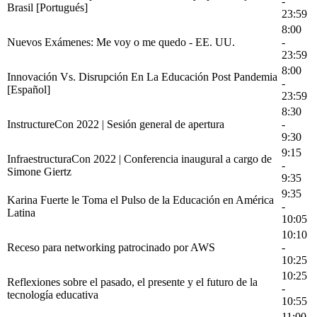
-
Brasil [Portugués]
23:59
8:00
Nuevos Exámenes: Me voy o me quedo - EE. UU.
-
23:59
8:00
Innovación Vs. Disrupción En La Educación Post Pandemia
-
[Español]
23:59
8:30
InstructureCon 2022 | Sesión general de apertura
-
9:30
9:15
InfraestructuraCon 2022 | Conferencia inaugural a cargo de
-
Simone Giertz
9:35
9:35
Karina Fuerte le Toma el Pulso de la Educación en América
-
Latina
10:05
10:10
Receso para networking patrocinado por AWS
-
10:25
10:25
Reflexiones sobre el pasado, el presente y el futuro de la
-
tecnología educativa
10:55
11:00