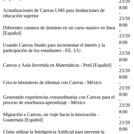
23:59
8:00
Actualizaciones de Canvas LMS para Instituciones de
-
educación superior
23:59
8:00
Diferentes caminos de dominio en un curso masivo en línea
-
[Español]
23:59
8:00
Usando Canvas Studio para incrementar el interés y la
-
participación de los estudiantes - EE. UU.
23:59
8:00
Canvas y Aula Invertida en Matemáticas - Perú [Español]
-
23:59
8:00
Crea tu laboratorio de idiomas con Canvas - México
-
23:59
8:00
Generando experiencias extraordinarias con Canvas para el
-
proceso de enseñanza-aprendizaje - México
23:59
8:00
Migración a Canvas, un viaje hacia la innovación -
-
Guatemala [Español]
23:59
8:00
Cómo utilizar la Inteligencia Artificial para prevenir la