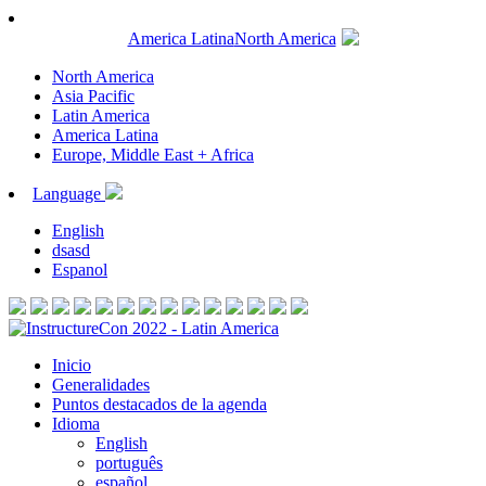
America Latina
North America
North America
Asia Pacific
Latin America
America Latina
Europe, Middle East + Africa
Language
English
dsasd
Espanol
Inicio
Generalidades
Puntos destacados de la agenda
Idioma
English
português
español