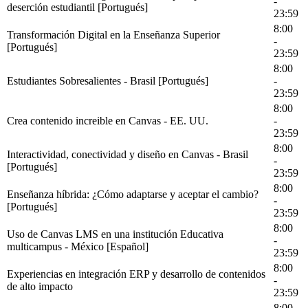
-
deserción estudiantil [Portugués]
23:59
8:00
Transformación Digital en la Enseñanza Superior
-
[Portugués]
23:59
8:00
Estudiantes Sobresalientes - Brasil [Portugués]
-
23:59
8:00
Crea contenido increible en Canvas - EE. UU.
-
23:59
8:00
Interactividad, conectividad y diseño en Canvas - Brasil
-
[Portugués]
23:59
8:00
Enseñanza híbrida: ¿Cómo adaptarse y aceptar el cambio?
-
[Portugués]
23:59
8:00
Uso de Canvas LMS en una institución Educativa
-
multicampus - México [Español]
23:59
8:00
Experiencias en integración ERP y desarrollo de contenidos
-
de alto impacto
23:59
8:00