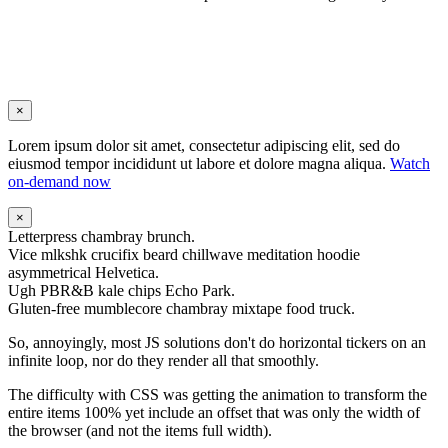
×
Lorem ipsum dolor sit amet, consectetur adipiscing elit, sed do
eiusmod tempor incididunt ut labore et dolore magna aliqua.
Watch
on-demand now
×
Letterpress chambray brunch.
Vice mlkshk crucifix beard chillwave meditation hoodie
asymmetrical Helvetica.
Ugh PBR&B kale chips Echo Park.
Gluten-free mumblecore chambray mixtape food truck.
So, annoyingly, most JS solutions don't do horizontal tickers on an
infinite loop, nor do they render all that smoothly.
The difficulty with CSS was getting the animation to transform the
entire items 100% yet include an offset that was only the width of
the browser (and not the items full width).