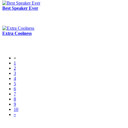
Best Speaker Ever
Extra Coolness
«
1
2
3
4
5
6
7
8
9
10
»