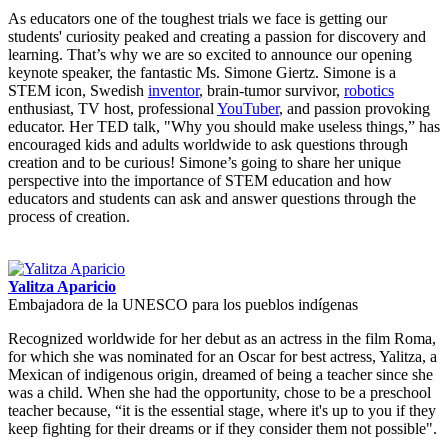
As educators one of the toughest trials we face is getting our
students' curiosity peaked and creating a passion for discovery and
learning. That’s why we are so excited to announce our opening
keynote speaker, the fantastic Ms. Simone Giertz. Simone is a
STEM icon, Swedish
inventor
, brain-tumor survivor,
robotics
enthusiast, TV host, professional
YouTuber
, and passion provoking
educator. Her TED talk, "Why you should make useless things,” has
encouraged kids and adults worldwide to ask questions through
creation and to be curious! Simone’s going to share her unique
perspective into the importance of STEM education and how
educators and students can ask and answer questions through the
process of creation.
Yalitza Aparicio
Embajadora de la UNESCO para los pueblos indígenas
Recognized worldwide for her debut as an actress in the film Roma,
for which she was nominated for an Oscar for best actress, Yalitza, a
Mexican of indigenous origin, dreamed of being a teacher since she
was a child. When she had the opportunity, chose to be a preschool
teacher because, “it is the essential stage, where it's up to you if they
keep fighting for their dreams or if they consider them not possible".