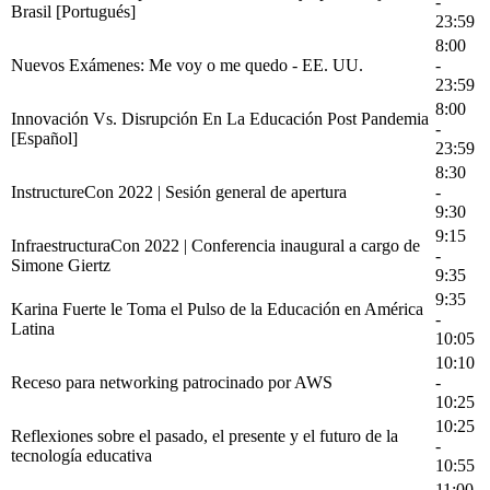
-
Brasil [Portugués]
23:59
8:00
Nuevos Exámenes: Me voy o me quedo - EE. UU.
-
23:59
8:00
Innovación Vs. Disrupción En La Educación Post Pandemia
-
[Español]
23:59
8:30
InstructureCon 2022 | Sesión general de apertura
-
9:30
9:15
InfraestructuraCon 2022 | Conferencia inaugural a cargo de
-
Simone Giertz
9:35
9:35
Karina Fuerte le Toma el Pulso de la Educación en América
-
Latina
10:05
10:10
Receso para networking patrocinado por AWS
-
10:25
10:25
Reflexiones sobre el pasado, el presente y el futuro de la
-
tecnología educativa
10:55
11:00