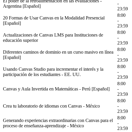
El poder de la retroalimentación en las evaluaciones -
-
Argentina [Español]
23:59
8:00
20 Formas de Usar Canvas en la Modalidad Presencial
-
[Español]
23:59
8:00
Actualizaciones de Canvas LMS para Instituciones de
-
educación superior
23:59
8:00
Diferentes caminos de dominio en un curso masivo en línea
-
[Español]
23:59
8:00
Usando Canvas Studio para incrementar el interés y la
-
participación de los estudiantes - EE. UU.
23:59
8:00
Canvas y Aula Invertida en Matemáticas - Perú [Español]
-
23:59
8:00
Crea tu laboratorio de idiomas con Canvas - México
-
23:59
8:00
Generando experiencias extraordinarias con Canvas para el
-
proceso de enseñanza-aprendizaje - México
23:59