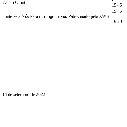
Adam Grant
15:45
15:45
Junte-se a Nós Para um Jogo Trivia, Patrocinado pela AWS
-
16:20
14 de setembro de 2022
Aprender é uma jornada ao longo da
vida. Faça da InstructureCon parte da