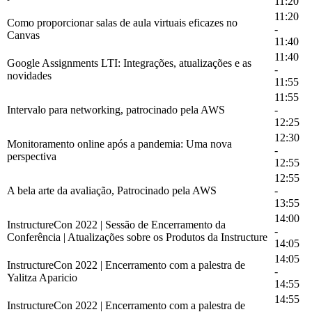
11:20
11:20
Como proporcionar salas de aula virtuais eficazes no
-
Canvas
11:40
11:40
Google Assignments LTI: Integrações, atualizações e as
-
novidades
11:55
11:55
Intervalo para networking, patrocinado pela AWS
-
12:25
12:30
Monitoramento online após a pandemia: Uma nova
-
perspectiva
12:55
12:55
A bela arte da avaliação, Patrocinado pela AWS
-
13:55
14:00
InstructureCon 2022 | Sessão de Encerramento da
-
Conferência | Atualizações sobre os Produtos da Instructure
14:05
14:05
InstructureCon 2022 | Encerramento com a palestra de
-
Yalitza Aparicio
14:55
14:55
InstructureCon 2022 | Encerramento com a palestra de
-