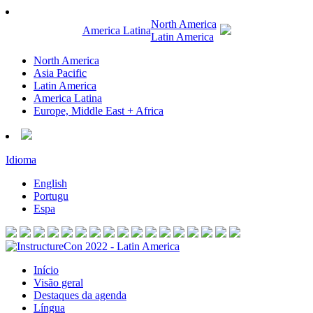
North America
America Latina
Latin America
North America
Asia Pacific
Latin America
America Latina
Europe, Middle East + Africa
Idioma
English
Portugu
Espa
Início
Visão geral
Destaques da agenda
Língua