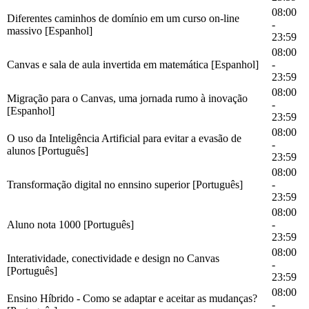
08:00
Diferentes caminhos de domínio em um curso on-line
-
massivo [Espanhol]
23:59
08:00
Canvas e sala de aula invertida em matemática [Espanhol]
-
23:59
08:00
Migração para o Canvas, uma jornada rumo à inovação
-
[Espanhol]
23:59
08:00
O uso da Inteligência Artificial para evitar a evasão de
-
alunos [Português]
23:59
08:00
Transformação digital no ennsino superior [Português]
-
23:59
08:00
Aluno nota 1000 [Português]
-
23:59
08:00
Interatividade, conectividade e design no Canvas
-
[Português]
23:59
08:00
Ensino Híbrido - Como se adaptar e aceitar as mudanças?
-