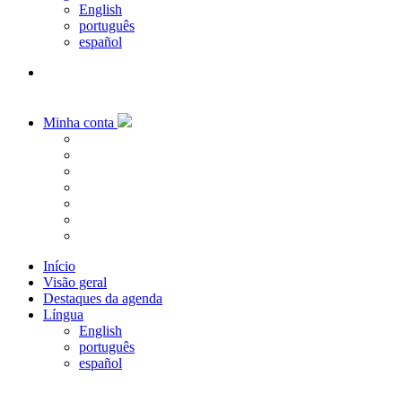
English
português
español
Minha conta
Início
Visão geral
Destaques da agenda
Língua
English
português
español