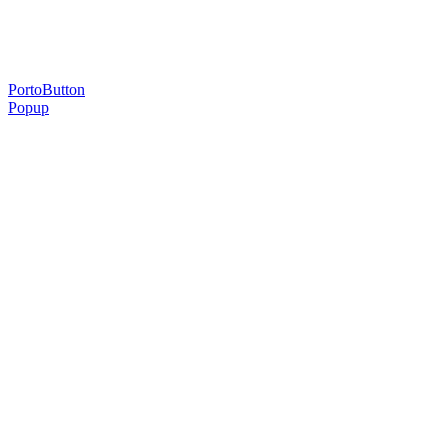
sua.
PortoButton
Popup