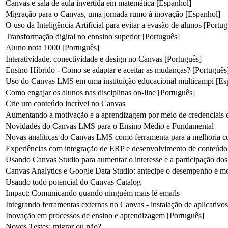
Canvas e sala de aula invertida em matemática [Espanhol]
Migração para o Canvas, uma jornada rumo à inovação [Espanhol]
O uso da Inteligência Artificial para evitar a evasão de alunos [Portu
Transformação digital no ennsino superior [Português]
Aluno nota 1000 [Português]
Interatividade, conectividade e design no Canvas [Português]
Ensino Híbrido - Como se adaptar e aceitar as mudanças? [Português
Uso do Canvas LMS em uma instituição educacional multicampi [Es
Como engajar os alunos nas disciplinas on-line [Português]
Crie um conteúdo incrível no Canvas
Aumentando a motivação e a aprendizagem por meio de credenciais d
Novidades do Canvas LMS para o Ensino Médio e Fundamental
Novas analíticas do Canvas LMS como ferramenta para a melhoria co
Experiências com integração de ERP e desenvolvimento de conteúdo 
Usando Canvas Studio para aumentar o interesse e a participação dos
Canvas Analytics e Google Data Studio: antecipe o desempenho e mot
Usando todo potencial do Canvas Catalog
Impact: Comunicando quando ninguém mais lê emails
Integrando ferramentas externas no Canvas - instalação de aplicativ
Inovação em processos de ensino e aprendizagem [Português]
Novos Testes: migrar ou não?