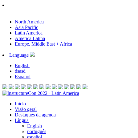
North America
Asia Pacific
Latin America
America Latina
Europe, Middle East + Africa
Language
English
dsasd
Espanol
Início
Visão geral
Destaques da agenda
Língua
English
português
español