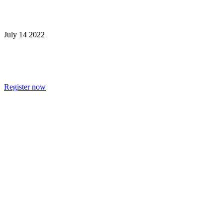
July 14 2022
The Learning Journey Continues at Instr
Register now